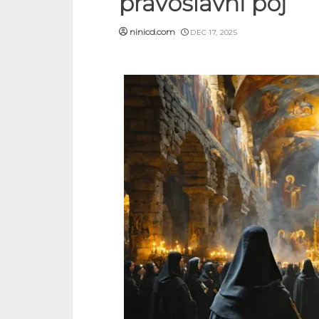
pravoslavni poj
ninicd.com
DEC 17, 2025