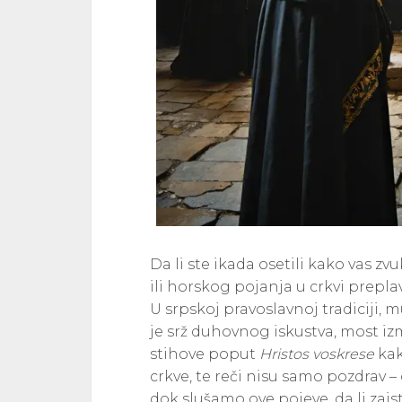
Da li ste ikada osetili kako vas 
ili horskog pojanja u crkvi prep
U srpskoj pravoslavnoj tradiciji,
je srž duhovnog iskustva, most i
stihove poput
Hristos voskrese
kak
crkve, te reči nisu samo pozdrav – 
dok slušamo ove pojeve, da li za