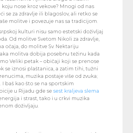
gu koju nose kroz vekove? Mnogi od nas
 se za zdravlje ili blagoslov, ali retko se
e molitve i povezuje nas sa tradicijom.
srpskoj kulturi nisu samo estetski doživljaj
oda. Od molitve Svetom Nikoli za zdravlje,
 očaja, do molitve Sv. Nektariju
svaka molitva dobija posebnu težinu kada
mo Veliki petak – običaji koji se prenose
 se iznosi plaštanica, a zatim tihi, tužni
trenucima, muzika postaje više od zvuka;
. I baš kao što se na sportskim
icije u Rijadu gde se
sest kraljeva slema
nergija i strast, tako i u crkvi muzika
enom doživljaju.