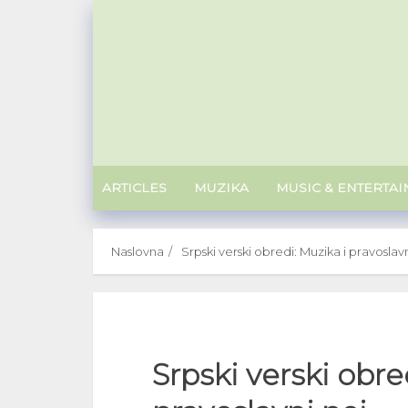
Skip
to
content
ARTICLES
MUZIKA
MUSIC & ENTERTA
Naslovna
Srpski verski obredi: Muzika i pravoslav
Srpski verski obre