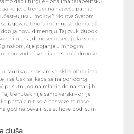
 samo deo liturgije – ona ima terapeutsku
oga ko je, u trenucima najveće patnje,
 učestvujući u molitvi? Molitva Svetom
o se izgovara tiho, u intimnosti doma, ali
 dobija novu dimenziju. Taj zvuk, dubok i
u ćeliju tela, donoseći osećaj olakšanja.
ju Eginskom, čije pojanje u mnogim
tično, vodeći vernike u stanje duboke
jaju. Muzika u srpskim verskim obredima
e li se Uskrsa, kada se na ponoćnoj
 svi prisutni, od najmlađih do najstarijih,
aj trenutak nije samo verski – on je
ika postaje nit koja nas veže za naše
ma godina pevali iste stihove pod istim
ka duša