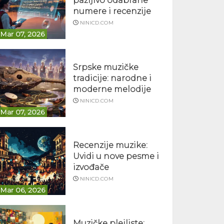
pažljivo odabrane
numere i recenzije
NINICD.COM
Mar 07, 2026
Srpske muzičke
tradicije: narodne i
moderne melodije
NINICD.COM
Mar 07, 2026
Recenzije muzike:
Uvidi u nove pesme i
izvođače
NINICD.COM
Mar 06, 2026
Muzičke plejliste: