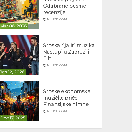
Odabrane pesme i
recenzije
NINICD.COM
Mar 06, 2026
Srpska rijaliti muzika:
Nastupi u Zadruzi i
Eliti
NINICD.COM
Jan 12, 2026
Srpske ekonomske
muzičke priče:
Finansijske himne
NINICD.COM
Dec 17, 2025