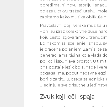
obredima, njihovu istoriju i sna
dolaze u crkvu tražeći utehu, moleći
zapitamo kako muzika oblikuje naš
Pravoslavni poj i verska muzika u 
– oni su izraz kolektivne duše nar
koju često izgovaramo u trenucima
Eginskom za isceljenje i snagu, 
je praćena pojanjem. Zamislite sa
generacijama, tišina koja vlada dok
poj koji ispunjava prostor. U tim 
ona postaje jezik bola, nade i vere
događajima, poput nedavne egzib
borilo za titulu, oseća zajednička e
ujedinjuje sve prisutne u jedinstv
Zvuk koji leči i spaja