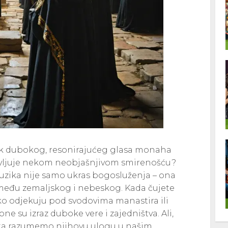
zvuk dubokog, resonirajućeg glasa monaha
lavljuje nekom neobjašnjivom smirenošću?
 muzika nije samo ukras bogosluženja – ona
zmeđu zemaljskog i nebeskog. Kada čujete
o odjekuju pod svodovima manastira ili
one su izraz duboke vere i zajedništva. Ali,
ista razumemo njihovu ulogu u našim