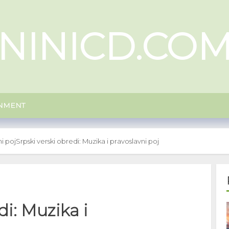
NINICD.CO
INMENT
ni poj
Srpski verski obredi: Muzika i pravoslavni poj
di: Muzika i