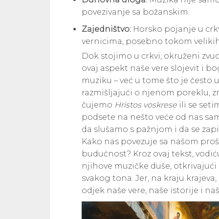
povezivanje sa božanskim.
Zajedništvo:
Horsko pojanje u crk
vernicima, posebno tokom velikih
Dok stojimo u crkvi, okruženi zvu
ovaj aspekt naše vere slojevit i 
muziku – već u tome što je često
razmišljajući o njenom poreklu, zn
čujemo
Hristos voskrese
ili se set
podsete na nešto veće od nas sami
da slušamo s pažnjom i da se zap
Kako nas povezuje sa našom prošl
budućnost? Kroz ovaj tekst, vodiću
njihove muzičke duše, otkrivajući p
svakog tona. Jer, na kraju krajeva,
odjek naše vere, naše istorije i na