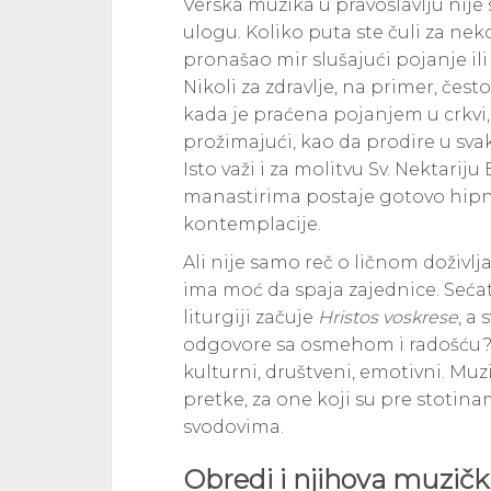
Verska muzika u pravoslavlju nije
ulogu. Koliko puta ste čuli za nek
pronašao mir slušajući pojanje ili
Nikoli za zdravlje, na primer, čest
kada je praćena pojanjem u crkvi,
prožimajući, kao da prodire u svak
Isto važi i za molitvu Sv. Nektari
manastirima postaje gotovo hipno
kontemplacije.
Ali nije samo reč o ličnom doživl
ima moć da spaja zajednice. Sećat
liturgiji začuje
Hristos voskrese
, a
odgovore sa osmehom i radošću? T
kulturni, društveni, emotivni. Muz
pretke, za one koji su pre stotina
svodovima.
Obredi i njihova muzič