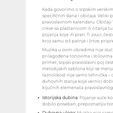
Kada govorimo o srpskim verski
specifičnih dana i običaja. Veliki
pravoslavnom kalendaru. Običaji
crkve sa plaštanicom ili čitanja tuž
pojanja koje ih prati. Ti zvuci, če
kroz samu srž patnje i žrtve, prip
Muzika u ovim obredima nije sluča
prilagođena tonovima i stilovima
primer, srpski pravoslavni poj čes
melodijskih šablona koji se menja
raznolikost nije samo tehnička –
duhovnih stanja koje vernici doži
ključnih elemenata pravoslavnog p
Istorijska dubina:
Pojanje vuče koren
dobilo poseban, prepoznatljiv to
Duhovna uloga:
Muzika nije samo 