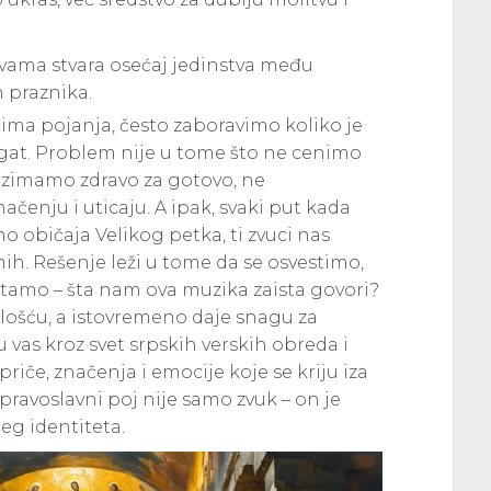
vama stvara osećaj jedinstva među
 praznika.
cima pojanja, često zaboravimo koliko je
bogat. Problem nije u tome što ne cenimo
 uzimamo zdravo za gotovo, ne
ačenju i uticaju. A ipak, svaki put kada
imo običaja Velikog petka, ti zvuci nas
h. Rešenje leži u tome da se osvestimo,
itamo – šta nam ova muzika zaista govori?
ošću, a istovremeno daje snagu za
 vas kroz svet srpskih verskih obreda i
riče, značenja i emocije koje se kriju iza
 pravoslavni poj nije samo zvuk – on je
šeg identiteta.