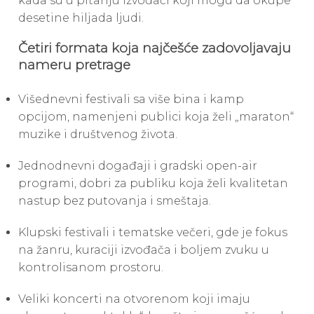
kada su u pitanju izvođači koji mogu da okupe
desetine hiljada ljudi.
Četiri formata koja najčešće zadovoljavaju
nameru pretrage
Višednevni festivali sa više bina i kamp
opcijom, namenjeni publici koja želi „maraton“
muzike i društvenog života.
Jednodnevni događaji i gradski open-air
programi, dobri za publiku koja želi kvalitetan
nastup bez putovanja i smeštaja.
Klupski festivali i tematske večeri, gde je fokus
na žanru, kuraciji izvođača i boljem zvuku u
kontrolisanom prostoru.
Veliki koncerti na otvorenom koji imaju