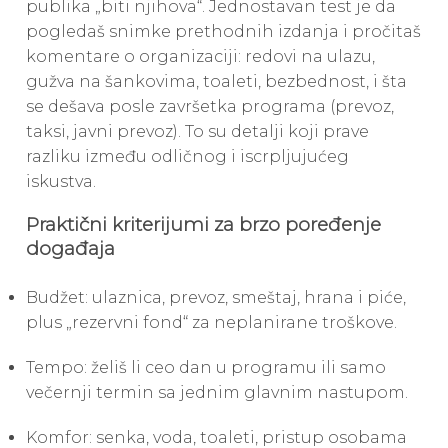
publika „biti njihova“. Jednostavan test je da
pogledaš snimke prethodnih izdanja i pročitaš
komentare o organizaciji: redovi na ulazu,
gužva na šankovima, toaleti, bezbednost, i šta
se dešava posle završetka programa (prevoz,
taksi, javni prevoz). To su detalji koji prave
razliku između odličnog i iscrpljujućeg
iskustva.
Praktični kriterijumi za brzo poređenje
događaja
Budžet: ulaznica, prevoz, smeštaj, hrana i piće,
plus „rezervni fond“ za neplanirane troškove.
Tempo: želiš li ceo dan u programu ili samo
večernji termin sa jednim glavnim nastupom.
Komfor: senka, voda, toaleti, pristup osobama