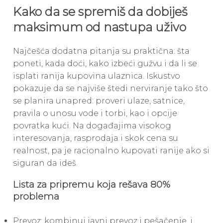
Kako da se spremiš da dobiješ
maksimum od nastupa uživo
Najčešća dodatna pitanja su praktična: šta
poneti, kada doći, kako izbeći gužvu i da li se
isplati ranija kupovina ulaznica. Iskustvo
pokazuje da se najviše štedi nerviranje tako što
se planira unapred: proveri ulaze, satnice,
pravila o unosu vode i torbi, kao i opcije
povratka kući. Na događajima visokog
interesovanja, rasprodaja i skok cena su
realnost, pa je racionalno kupovati ranije ako si
siguran da ideš.
Lista za pripremu koja rešava 80%
problema
Prevoz: kombinuj javni prevoz i pešačenje, i