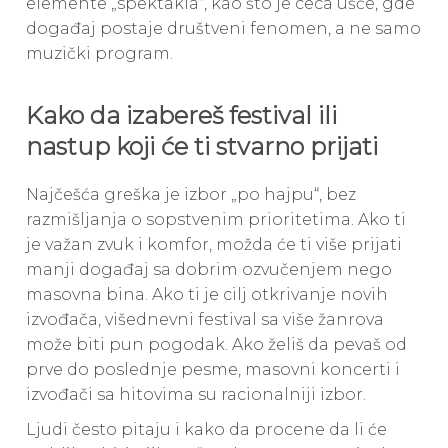
elemente „spektakla“, kao što je ceca ušće, gde
događaj postaje društveni fenomen, a ne samo
muzički program.
Kako da izabereš festival ili
nastup koji će ti stvarno prijati
Najčešća greška je izbor „po hajpu“, bez
razmišljanja o sopstvenim prioritetima. Ako ti
je važan zvuk i komfor, možda će ti više prijati
manji događaj sa dobrim ozvučenjem nego
masovna bina. Ako ti je cilj otkrivanje novih
izvođača, višednevni festival sa više žanrova
može biti pun pogodak. Ako želiš da pevaš od
prve do poslednje pesme, masovni koncerti i
izvođači sa hitovima su racionalniji izbor.
Ljudi često pitaju i kako da procene da li će