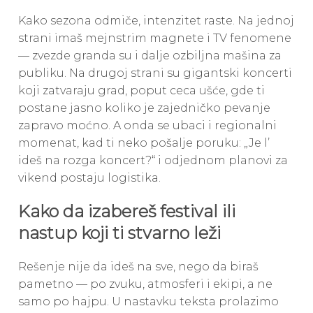
Kako sezona odmiče, intenzitet raste. Na jednoj
strani imaš mejnstrim magnete i TV fenomene
— zvezde granda su i dalje ozbiljna mašina za
publiku. Na drugoj strani su gigantski koncerti
koji zatvaraju grad, poput ceca ušće, gde ti
postane jasno koliko je zajedničko pevanje
zapravo moćno. A onda se ubaci i regionalni
momenat, kad ti neko pošalje poruku: „Je l’
ideš na rozga koncert?“ i odjednom planovi za
vikend postaju logistika.
Kako da izabereš festival ili
nastup koji ti stvarno leži
Rešenje nije da ideš na sve, nego da biraš
pametno — po zvuku, atmosferi i ekipi, a ne
samo po hajpu. U nastavku teksta prolazimo