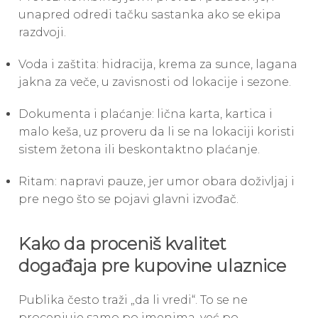
unapred odredi tačku sastanka ako se ekipa
razdvoji.
Voda i zaštita: hidracija, krema za sunce, lagana
jakna za veče, u zavisnosti od lokacije i sezone.
Dokumenta i plaćanje: lična karta, kartica i
malo keša, uz proveru da li se na lokaciji koristi
sistem žetona ili beskontaktno plaćanje.
Ritam: napravi pauze, jer umor obara doživljaj i
pre nego što se pojavi glavni izvođač.
Kako da proceniš kvalitet
događaja pre kupovine ulaznice
Publika često traži „da li vredi“. To se ne
procenjuje samo po imenima, već po