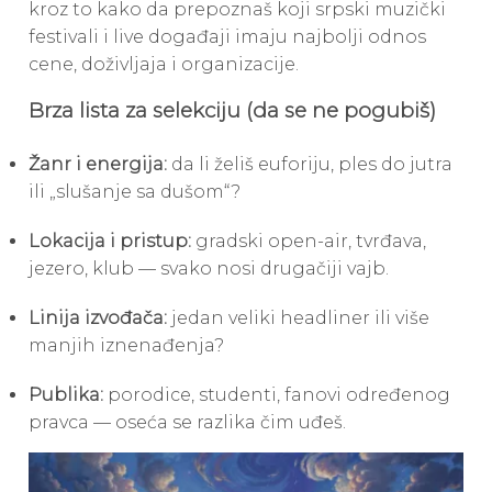
kroz to kako da prepoznaš koji srpski muzički
festivali i live događaji imaju najbolji odnos
cene, doživljaja i organizacije.
Brza lista za selekciju (da se ne pogubiš)
Žanr i energija:
da li želiš euforiju, ples do jutra
ili „slušanje sa dušom“?
Lokacija i pristup:
gradski open-air, tvrđava,
jezero, klub — svako nosi drugačiji vajb.
Linija izvođača:
jedan veliki headliner ili više
manjih iznenađenja?
Publika:
porodice, studenti, fanovi određenog
pravca — oseća se razlika čim uđeš.