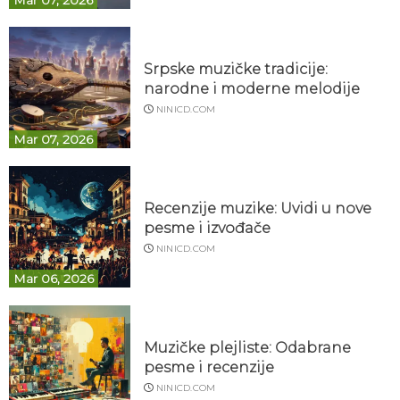
Mar 07, 2026
Srpske muzičke tradicije:
narodne i moderne melodije
NINICD.COM
Mar 07, 2026
Recenzije muzike: Uvidi u nove
pesme i izvođače
NINICD.COM
Mar 06, 2026
Muzičke plejliste: Odabrane
pesme i recenzije
NINICD.COM