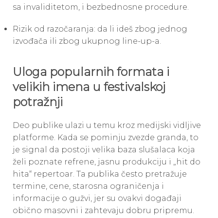
sa invaliditetom, i bezbednosne procedure.
Rizik od razočaranja: da li ideš zbog jednog
izvođača ili zbog ukupnog line-up-a.
Uloga popularnih formata i
velikih imena u festivalskoj
potražnji
Deo publike ulazi u temu kroz medijski vidljive
platforme. Kada se pominju zvezde granda, to
je signal da postoji velika baza slušalaca koja
želi poznate refrene, jasnu produkciju i „hit do
hita“ repertoar. Ta publika često pretražuje
termine, cene, starosna ograničenja i
informacije o gužvi, jer su ovakvi događaji
obično masovni i zahtevaju dobru pripremu.