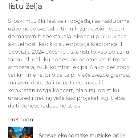
listu želja
Srpski muzički festivali i događaji sa nastupima
uživo nude sve: od intimnih žanrovskih večeri
do masovnih spektakala. Ako te u priču uvlače
aktuelnosti kao što su evrovizija kladionica ili
beovizija 2024 učesnici, iskoristi to kao polaznu
tačku, ali odluku donesi po onome što ti treba:
atmosfera, zvuk, komfor i ekipa. A ako ideš zbog
velikih imena, bilo da te privlače zvezde granda,
masovni događaji poput ceca ušće ili
konkretan rozga koncert, planiraj logistiku
unapred i tretiraj veče kao projekat koji treba
da ti donese radost, ne stres.
Continue
Prethodni
Reading
Srpske ekonomske muzičke priče:
Pre