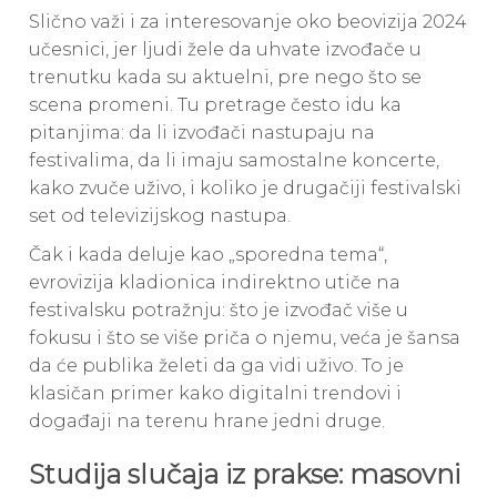
Slično važi i za interesovanje oko beovizija 2024
učesnici, jer ljudi žele da uhvate izvođače u
trenutku kada su aktuelni, pre nego što se
scena promeni. Tu pretrage često idu ka
pitanjima: da li izvođači nastupaju na
festivalima, da li imaju samostalne koncerte,
kako zvuče uživo, i koliko je drugačiji festivalski
set od televizijskog nastupa.
Čak i kada deluje kao „sporedna tema“,
evrovizija kladionica indirektno utiče na
festivalsku potražnju: što je izvođač više u
fokusu i što se više priča o njemu, veća je šansa
da će publika želeti da ga vidi uživo. To je
klasičan primer kako digitalni trendovi i
događaji na terenu hrane jedni druge.
Studija slučaja iz prakse: masovni