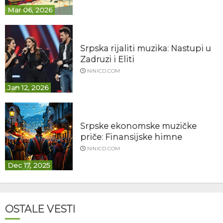
Mar 06, 2026
Srpska rijaliti muzika: Nastupi u
Zadruzi i Eliti
NINICD.COM
Jan 12, 2026
Srpske ekonomske muzičke
priče: Finansijske himne
NINICD.COM
Dec 17, 2025
OSTALE VESTI