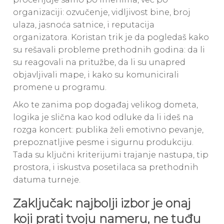
organizaciji: ozvučenje, vidljivost bine, broj
ulaza, jasnoća satnice, i reputacija
organizatora. Koristan trik je da pogledaš kako
su rešavali probleme prethodnih godina: da li
su reagovali na pritužbe, da li su unapred
objavljivali mape, i kako su komunicirali
promene u programu.
Ako te zanima pop događaj velikog dometa,
logika je slična kao kod odluke da li ideš na
rozga koncert: publika želi emotivno pevanje,
prepoznatljive pesme i sigurnu produkciju.
Tada su ključni kriterijumi trajanje nastupa, tip
prostora, i iskustva posetilaca sa prethodnih
datuma turneje.
Zaključak: najbolji izbor je onaj
koji prati tvoju nameru, ne tuđu