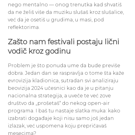
nego mentalno — onog trenutka kad shvatiš
da ne želiš više da muziku slušaš kroz slušalice,
već da je osetiš u grudima, u masi, pod
reflektorima.
Zašto nam festivali postaju lični
vodič kroz godinu
Problem je što ponuda ume da bude previše
dobra. Jedan dan se raspravlja o tome šta kaže
evrovizija kladionica, sutradan svi analiziraju
beovizija 2024 učesnici kao da je u pitanju
nacionalna strategija, a uveče te već zove
društvo da „prošetaš“ do nekog open-air
programa. I baš tu nastaje slatka muka: kako
izabrati događaje koji nisu samo još jedan
izlazak, već uspomena koju prepričavaš
mesecima?