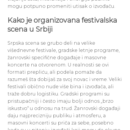
mogu potpuno promeniti utisak o izvođaču.
Kako je organizovana festivalska
scena u Srbiji
Srpska scena se grubo deli na velike
višednevne festivale, gradske letnje programe,
žanrovski specifične događaje i masovne
koncerte na otvorenom. U realnosti se ovi
formati prepliću, ali podela pomaže da
razumeš šta dobijaš za svoj novac i vreme. Veliki
festivali obično nude više bina i izvođača, ali
traže dobru logistiku. Gradski programi su
pristupačniji i često imaju bolji odnos „brzo
iskustvo“ u odnosu na trud. Žanrovski događaji
daju najprecizniju publiku i atmosferu, a
masovni koncerti su priča za sebe, posebno