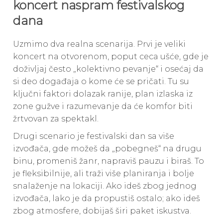
koncert naspram festivalskog
dana
Uzmimo dva realna scenarija. Prvi je veliki
koncert na otvorenom, poput ceca ušće, gde je
doživljaj često „kolektivno pevanje“ i osećaj da
si deo događaja o kome će se pričati. Tu su
ključni faktori dolazak ranije, plan izlaska iz
zone gužve i razumevanje da će komfor biti
žrtvovan za spektakl.
Drugi scenario je festivalski dan sa više
izvođača, gde možeš da „pobegneš“ na drugu
binu, promeniš žanr, napraviš pauzu i biraš. To
je fleksibilnije, ali traži više planiranja i bolje
snalaženje na lokaciji. Ako ideš zbog jednog
izvođača, lako je da propustiš ostalo; ako ideš
zbog atmosfere, dobijaš širi paket iskustva.