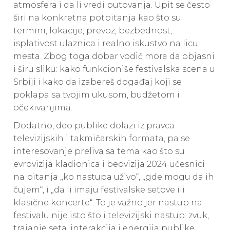
atmosfera i da li vredi putovanja. Upit se često
širi na konkretna potpitanja kao što su
termini, lokacije, prevoz, bezbednost,
isplativost ulaznica i realno iskustvo na licu
mesta. Zbog toga dobar vodič mora da objasni
i širu sliku: kako funkcioniše festivalska scena u
Srbiji i kako da izabereš događaj koji se
poklapa sa tvojim ukusom, budžetom i
očekivanjima.
Dodatno, deo publike dolazi iz pravca
televizijskih i takmičarskih formata, pa se
interesovanje preliva sa tema kao što su
evrovizija kladionica i beovizija 2024 učesnici
na pitanja „ko nastupa uživo“, „gde mogu da ih
čujem“, i „da li imaju festivalske setove ili
klasične koncerte“. To je važno jer nastup na
festivalu nije isto što i televizijski nastup: zvuk,
trajanje seta, interakcija i energija publike