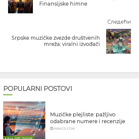
Finansijske himne
pos
Следећи
Srpske muzičke zvezde društvenih
Next
mreža: viralni izvođači
post:
POPULARNI POSTOVI
Muzičke plejliste: pažljivo
odabrane numere i recenzije
NINICD.COM