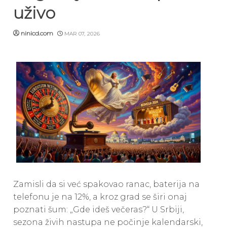
uživo
ninicd.com
MAR 07, 2026
Zamisli da si već spakovao ranac, baterija na
telefonu je na 12%, a kroz grad se širi onaj
poznati šum: „Gde ideš večeras?“ U Srbiji,
sezona živih nastupa ne počinje kalendarski,