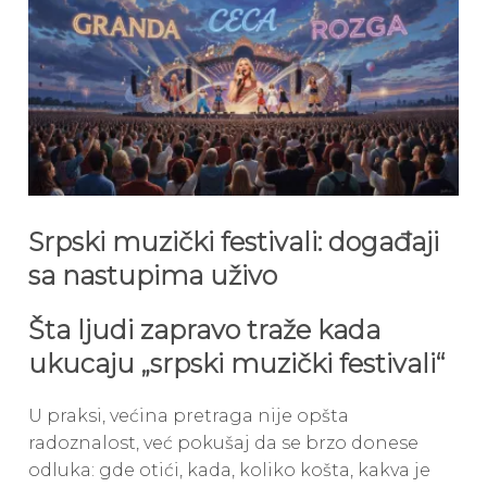
Srpski muzički festivali: događaji
sa nastupima uživo
Šta ljudi zapravo traže kada
ukucaju „srpski muzički festivali“
U praksi, većina pretraga nije opšta
radoznalost, već pokušaj da se brzo donese
odluka: gde otići, kada, koliko košta, kakva je